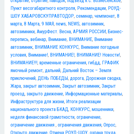
открытие
,
отрытие
,
паводок
,
подъезд к с. Вознесенское
,
Пункт весогабаритного контроля
,
Рекомендации
,
РОУД-
ШОУ ХАБАРОВСКУПРАВТОДОР
,
семинар
,
чемпионат
,
8
марта
,
8 Марта
,
9 МАЯ
,
news
,
NEWS
,
автозимник
,
автозимники
,
АмурФест. Весна
,
АРМИЯ РОССИИ
,
Бизнес-
перепись
,
вебинар
,
Внимание
,
ВНИМАНИЕ
,
Внимание
автозимник
,
ВНИМАНИЕ КОНКУРС
,
Внимание погодные
условия
,
Внимание!
,
ВНИМАНИЕ!
,
ВНИМАНИЕ! Новости!
,
ВНИМАНИЕ!!!
,
временные ограничения
,
гибдд
,
ГРАФИК
ямочный ремонт
,
дальний
,
Дальний Восток – Земля
приключений
,
ДЕНЬ ПОБЕДЫ
,
дорога
,
Дорожная сводка
,
Жара
,
закрыт автозимник
,
Закрыт автозимник
,
Закрыт
проезд
,
закрыто движение
,
Информационные материалы
,
Инфраструктура для жизни
,
Итоги реализации
национального проекта БКАД
,
КОНКУРС
,
мошенники
,
неделя финансовой грамотности
,
ограничение
,
ограничение движения
,
ограничения движения
,
Опрос
,
Открыто движение
,
Отмена РОУД-ШОУ
,
охрана труда
,