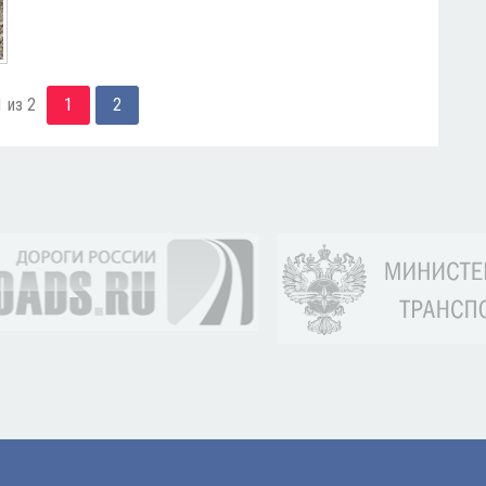
 из 2
1
2